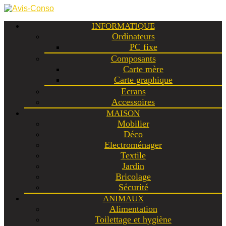
INFORMATIQUE
Ordinateurs
PC fixe
Composants
Carte mère
Carte graphique
Ecrans
Accessoires
MAISON
Mobilier
Déco
Electroménager
Textile
Jardin
Bricolage
Sécurité
ANIMAUX
Alimentation
Toilettage et hygiène