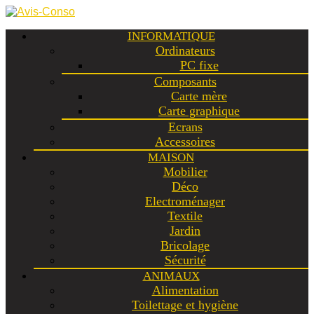
INFORMATIQUE
Ordinateurs
PC fixe
Composants
Carte mère
Carte graphique
Ecrans
Accessoires
MAISON
Mobilier
Déco
Electroménager
Textile
Jardin
Bricolage
Sécurité
ANIMAUX
Alimentation
Toilettage et hygiène