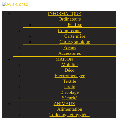
INFORMATIQUE
Ordinateurs
PC fixe
Composants
Carte mère
Carte graphique
Ecrans
Accessoires
MAISON
Mobilier
Déco
Electroménager
Textile
Jardin
Bricolage
Sécurité
ANIMAUX
Alimentation
Toilettage et hygiène