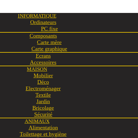
INFORMATIQUE
Ordinateurs
PC fixe
Composants
Carte mère
Carte graphique
Ecrans
Accessoires
MAISON
Mobilier
Déco
Electroménager
Textile
Jardin
Bricolage
Sécurité
ANIMAUX
Alimentation
Toilettage et hygiène