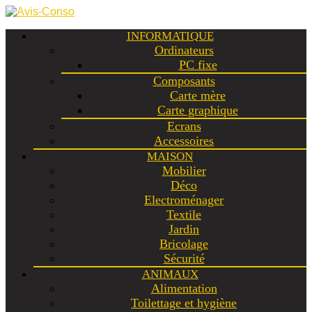
INFORMATIQUE
Ordinateurs
PC fixe
Composants
Carte mère
Carte graphique
Ecrans
Accessoires
MAISON
Mobilier
Déco
Electroménager
Textile
Jardin
Bricolage
Sécurité
ANIMAUX
Alimentation
Toilettage et hygiène