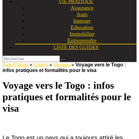
VIE PRATIQUE
Assurance
Auto
Internet
Education
Immobilier
Entreprendre
LISTE DES GUIDES
Avis-Conso
»
Loisirs
»
Voyage
»
Voyage vers le Togo :
infos pratiques et formalités pour le visa
Voyage vers le Togo : infos
pratiques et formalités pour le
visa
Le Togo est un pays qui a toujours attiré les