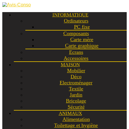
INFORMATIQUE
Ordinateurs
PC fixe
Composants
Carte mère
Carte graphique
Ecrans
Accessoires
MAISON
Mobilier
Déco
Electroménager
Textile
Jardin
Bricolage
Sécurité
ANIMAUX
Alimentation
Toilettage et hygiène