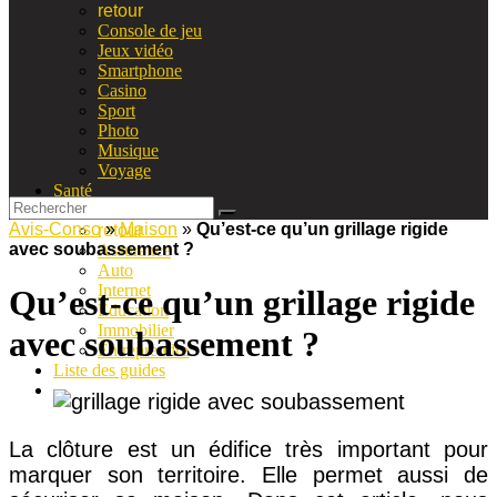
retour
Console de jeu
Jeux vidéo
Smartphone
Casino
Sport
Photo
Musique
Voyage
Santé
Vie pratique
Avis-Conso
»
Maison
»
Qu’est-ce qu’un grillage rigide
retour
avec soubassement ?
Assurance
Auto
Internet
Qu’est-ce qu’un grillage rigide
Education
Immobilier
avec soubassement ?
Entreprendre
Liste des guides
La clôture est un édifice très important pour
marquer son territoire. Elle permet aussi de