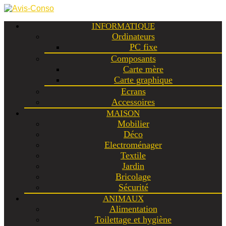
INFORMATIQUE
Ordinateurs
PC fixe
Composants
Carte mère
Carte graphique
Ecrans
Accessoires
MAISON
Mobilier
Déco
Electroménager
Textile
Jardin
Bricolage
Sécurité
ANIMAUX
Alimentation
Toilettage et hygiène