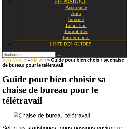
VIE PRATIQUE
Assurance
Auto
Internet
Education
Immobilier
Entreprendre
LISTE DES GUIDES
Avis-Conso
»
Maison
»
Guide pour bien choisir sa chaise
de bureau pour le télétravail
Guide pour bien choisir sa
chaise de bureau pour le
télétravail
Selon les statistiques, nous passons environ un