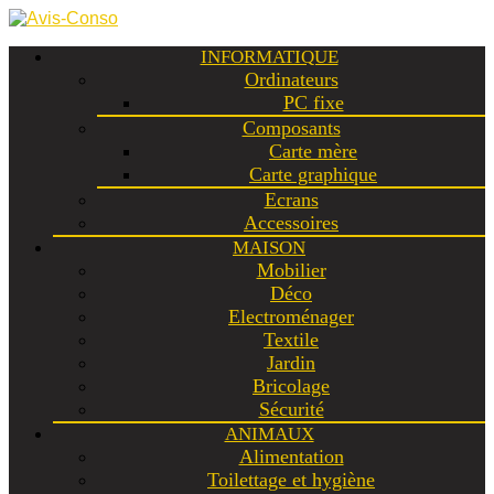
INFORMATIQUE
Ordinateurs
PC fixe
Composants
Carte mère
Carte graphique
Ecrans
Accessoires
MAISON
Mobilier
Déco
Electroménager
Textile
Jardin
Bricolage
Sécurité
ANIMAUX
Alimentation
Toilettage et hygiène