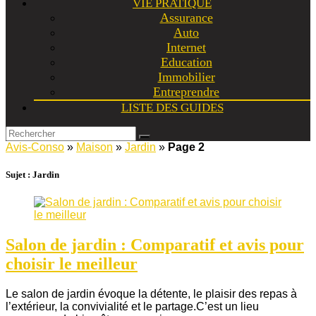
VIE PRATIQUE
Assurance
Auto
Internet
Education
Immobilier
Entreprendre
LISTE DES GUIDES
Avis-Conso
»
Maison
»
Jardin
»
Page 2
Sujet :
Jardin
Salon de jardin : Comparatif et avis pour
choisir le meilleur
Le salon de jardin évoque la détente, le plaisir des repas à
l’extérieur, la convivialité et le partage.C’est un lieu