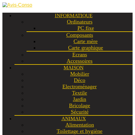
INFORMATIQUE
Ordinateurs
PC fixe
Composants
Carte mère
Carte graphique
Ecrans
Accessoires
MAISON
Mobilier
Déco
Electroménager
Textile
Jardin
Bricolage
Sécurité
ANIMAUX
Alimentation
Toilettage et hygiène