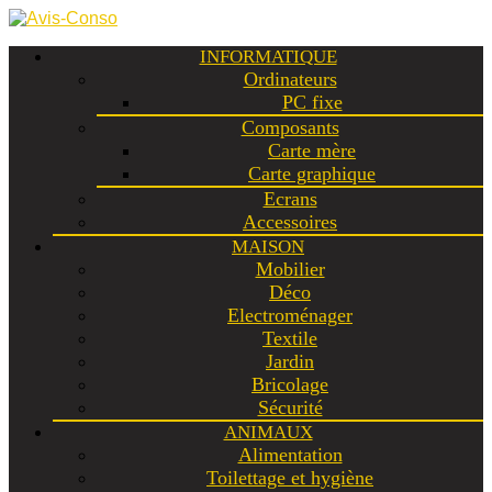
INFORMATIQUE
Ordinateurs
PC fixe
Composants
Carte mère
Carte graphique
Ecrans
Accessoires
MAISON
Mobilier
Déco
Electroménager
Textile
Jardin
Bricolage
Sécurité
ANIMAUX
Alimentation
Toilettage et hygiène