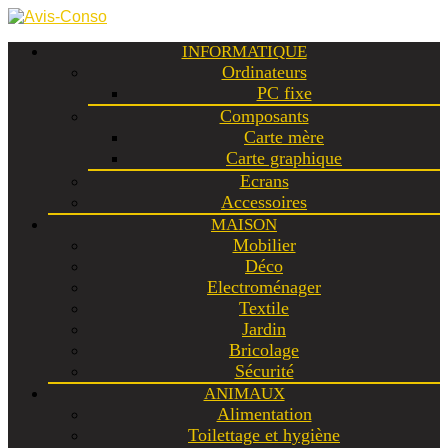
INFORMATIQUE
Ordinateurs
PC fixe
Composants
Carte mère
Carte graphique
Ecrans
Accessoires
MAISON
Mobilier
Déco
Electroménager
Textile
Jardin
Bricolage
Sécurité
ANIMAUX
Alimentation
Toilettage et hygiène