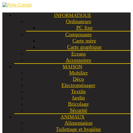
INFORMATIQUE
Ordinateurs
PC fixe
Composants
Carte mère
Carte graphique
Ecrans
Accessoires
MAISON
Mobilier
Déco
Electroménager
Textile
Jardin
Bricolage
Sécurité
ANIMAUX
Alimentation
Toilettage et hygiène