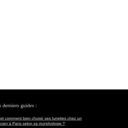
 derniers guides :
et comment bien choisir ses lunettes chez un
icien à Paris selon sa morphologie ?