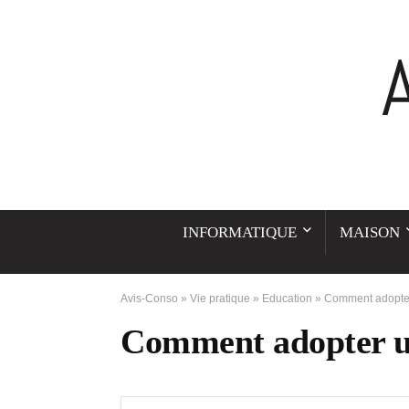
INFORMATIQUE
MAISON
Avis-Conso
»
Vie pratique
»
Education
»
Comment adopter
Comment adopter un