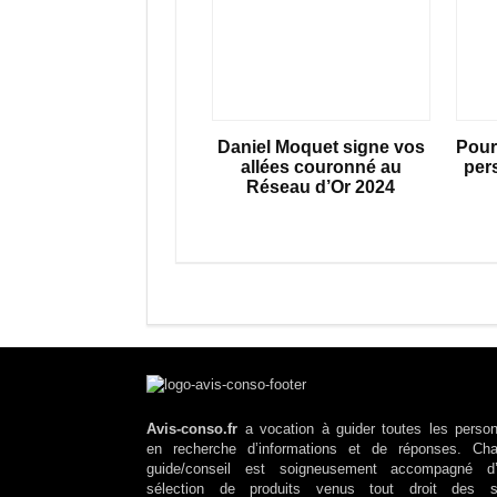
Daniel Moquet signe vos
Pourq
allées couronné au
per
Réseau d’Or 2024
Avis-conso.fr
a vocation à guider toutes les perso
en recherche d’informations et de réponses. Ch
guide/conseil est soigneusement accompagné d
sélection de produits venus tout droit des s