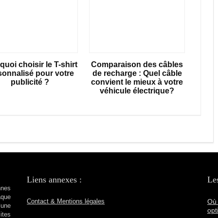
uoi choisir le T-shirt
Comparaison des câbles
sonnalisé pour votre
de recharge : Quel câble
publicité ?
convient le mieux à votre
véhicule électrique?
Liens annexes :
Les
nnes
aque
Où 
Contact & Mentions légales
’une
opt
ites