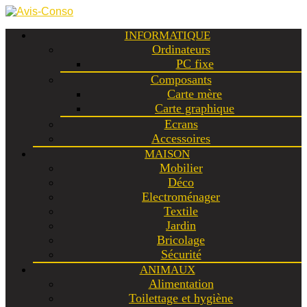
INFORMATIQUE
Ordinateurs
PC fixe
Composants
Carte mère
Carte graphique
Ecrans
Accessoires
MAISON
Mobilier
Déco
Electroménager
Textile
Jardin
Bricolage
Sécurité
ANIMAUX
Alimentation
Toilettage et hygiène