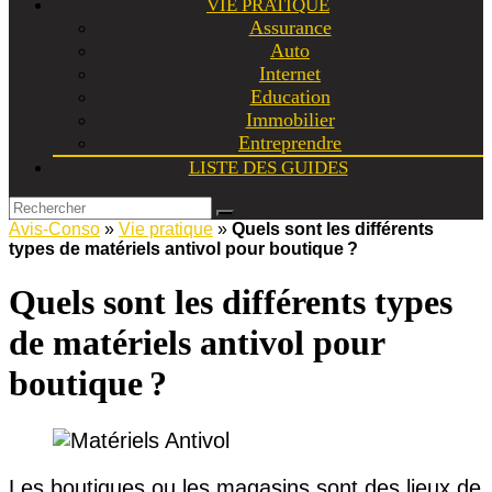
VIE PRATIQUE
Assurance
Auto
Internet
Education
Immobilier
Entreprendre
LISTE DES GUIDES
Avis-Conso
»
Vie pratique
»
Quels sont les différents
types de matériels antivol pour boutique ?
Quels sont les différents types
de matériels antivol pour
boutique ?
Les boutiques ou les magasins sont des lieux de