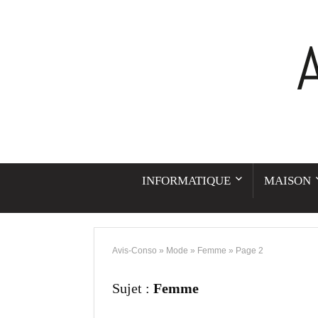
INFORMATIQUE
MAISON
Avis-Conso
»
Mode
»
Femme
»
Page 2
Sujet :
Femme