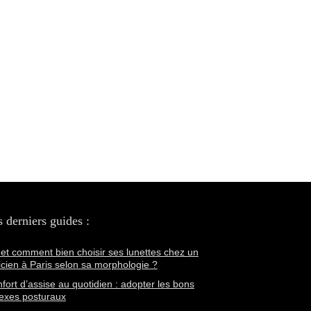
 derniers guides :
et comment bien choisir ses lunettes chez un
icien à Paris selon sa morphologie ?
fort d’assise au quotidien : adopter les bons
lexes posturaux