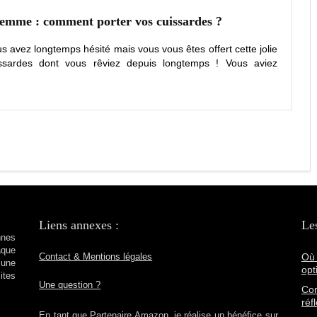
femme : comment porter vos cuissardes ?
ous avez longtemps hésité mais vous vous êtes offert cette jolie
ssardes dont vous rêviez depuis longtemps ! Vous aviez
Liens annexes :
Les
nnes
aque
Où 
Contact & Mentions légales
’une
opt
ites
Une question ?
Con
réf
En tant que Partenaire Amazon, je réalise un bénéfice sur