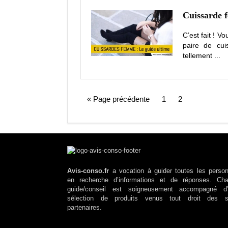
Cuissarde 
C’est fait ! V
paire de cui
tellement ...
« Page précédente
1
2
Avis-conso.fr
a vocation à guider toutes les perso
en recherche d’informations et de réponses. Ch
guide/conseil est soigneusement accompagné d
sélection de produits venus tout droit des s
partenaires.