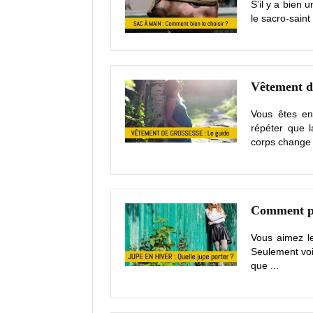
S’il y a bien 
le sacro-saint
Vêtement de
Vous êtes en
répéter que l
corps change 
Comment po
Vous aimez le
Seulement voil
que ...