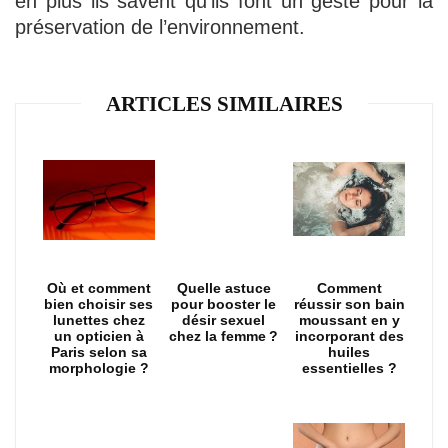
en plus ils savent qu’ils font un geste pour la
préservation de l’environnement.
ARTICLES SIMILAIRES
Où et comment
Quelle astuce
Comment
bien choisir ses
pour booster le
réussir son bain
lunettes chez
désir sexuel
moussant en y
un opticien à
chez la femme ?
incorporant des
Paris selon sa
huiles
morphologie ?
essentielles ?