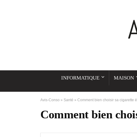
INFORMATIQUE
MAISON
Avis-Conso
»
Santé
»
Comment bien choisir sa cigarette é
Comment bien choisi