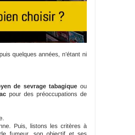
uis quelques années, n’étant ni
yen de sevrage tabagique
ou
ac
pour des préoccupations de
e.
e. Puis, listons les critères à
 de fumeur, son objectif et ses