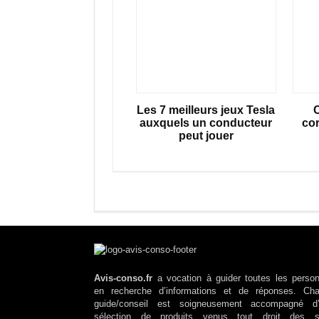
Les 7 meilleurs jeux Tesla
auxquels un conducteur
co
peut jouer
Avis-conso.fr
a vocation à guider toutes les perso
en recherche d’informations et de réponses. Ch
guide/conseil est soigneusement accompagné d
sélection de produits venus tout droit des s