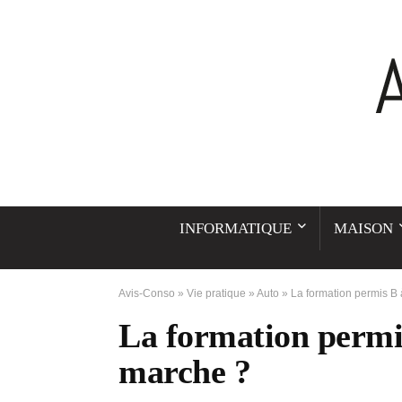
INFORMATIQUE
MAISON
Avis-Conso
»
Vie pratique
»
Auto
»
La formation permis 
La formation permi
marche ?