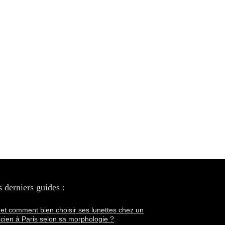
 derniers guides :
et comment bien choisir ses lunettes chez un
icien à Paris selon sa morphologie ?