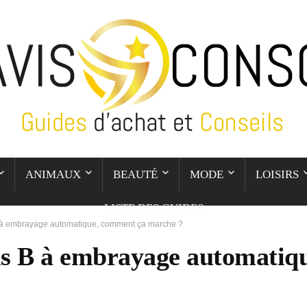
ANIMAUX
BEAUTÉ
MODE
LOISIRS
LISTE DES GUIDES
B à embrayage automatique, comment ça marche ?
s B à embrayage automatiq