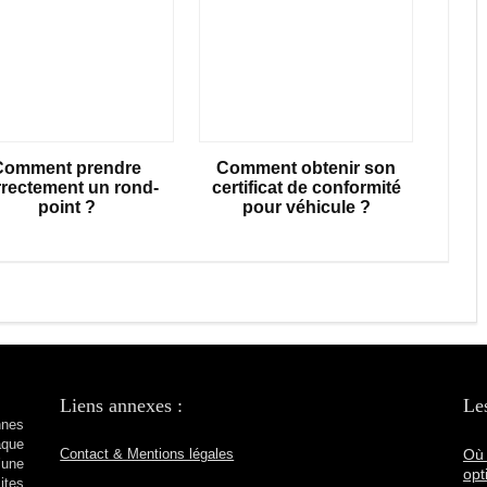
Comment prendre
Comment obtenir son
rrectement un rond-
certificat de conformité
point ?
pour véhicule ?
Liens annexes :
Les
nnes
aque
Où 
Contact & Mentions légales
’une
opt
ites