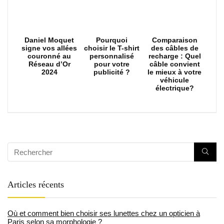
Daniel Moquet
Pourquoi
Comparaison
signe vos allées
choisir le T-shirt
des câbles de
couronné au
personnalisé
recharge : Quel
Réseau d’Or
pour votre
câble convient
2024
publicité ?
le mieux à votre
véhicule
électrique?
Articles récents
Où et comment bien choisir ses lunettes chez un opticien à
Paris selon sa morphologie ?