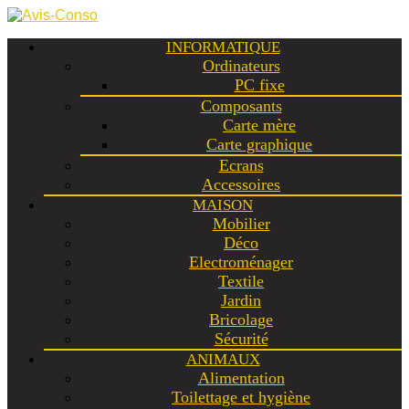
INFORMATIQUE
Ordinateurs
PC fixe
Composants
Carte mère
Carte graphique
Ecrans
Accessoires
MAISON
Mobilier
Déco
Electroménager
Textile
Jardin
Bricolage
Sécurité
ANIMAUX
Alimentation
Toilettage et hygiène