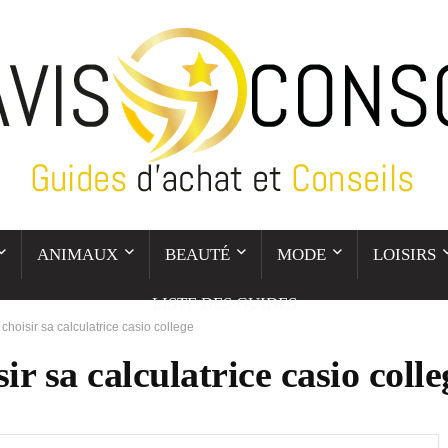
ANIMAUX
BEAUTÉ
MODE
LOISIRS
LISTE DES GUIDES
hoisir sa calculatrice casio college
r sa calculatrice casio colle