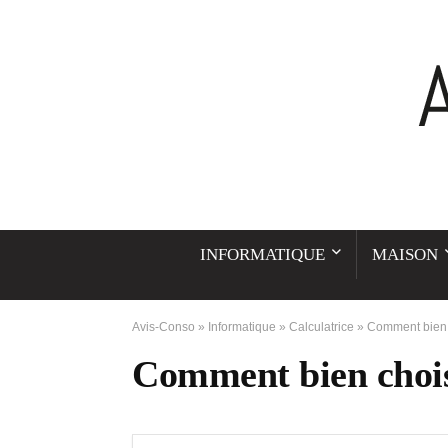
INFORMATIQUE
MAISON
Avis-Conso
»
Informatique
»
Calculatrice
»
Comment bien c
Comment bien choisi