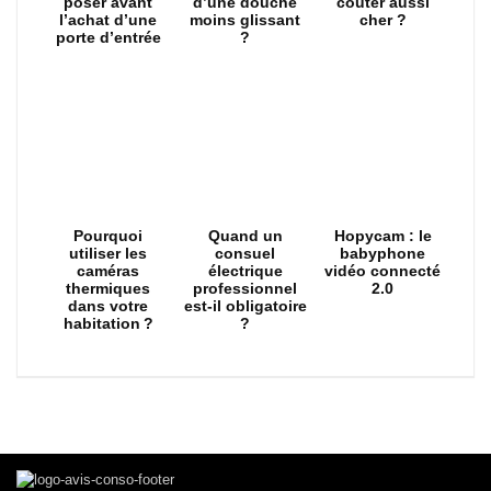
poser avant
d’une douche
coûter aussi
l’achat d’une
moins glissant
cher ?
porte d’entrée
?
Pourquoi
Quand un
Hopycam : le
utiliser les
consuel
babyphone
caméras
électrique
vidéo connecté
thermiques
professionnel
2.0
dans votre
est-il obligatoire
habitation ?
?