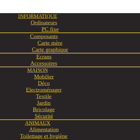
INFORMATIQUE
Ordinateurs
PC fixe
Composants
Carte mère
Carte graphique
Ecrans
Accessoires
MAISON
Mobilier
Déco
Electroménager
Textile
Jardin
Bricolage
Sécurité
ANIMAUX
Alimentation
Toilettage et hygiène