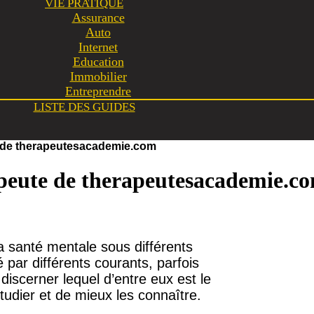
VIE PRATIQUE
Assurance
Auto
Internet
Education
Immobilier
Entreprendre
LISTE DES GUIDES
te de therapeutesacademie.com
rapeute de therapeutesacademie.c
la santé mentale sous différents
 par différents courants, parfois
 discerner lequel d’entre eux est le
étudier et de mieux les connaître.