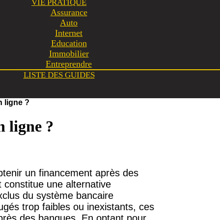
VIE PRATIQUE
Assurance
Auto
Internet
Education
Immobilier
Entreprendre
LISTE DES GUIDES
n ligne ?
n ligne ?
btenir un financement après des
t constitue une alternative
exclus du système bancaire
jugés trop faibles ou inexistants, ces
près des banques. En optant pour