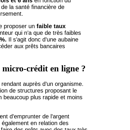
ois et 6 ans
en fonction du
 de la santé financière de
ursement.
 de proposer un
faible taux
nteur qui n’a que de très faibles
5%.
Il s’agit donc d’une aubaine
céder aux prêts bancaires
n micro-crédit en ligne ?
e rendant auprès d’un organisme.
sion de structures proposant le
ion beaucoup plus rapide et moins
nt d’emprunter de l’argent
t également en relation des
 faire des prêts avec des taux très