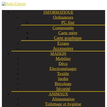
INFORMATIQUE
Ordinateurs
PC fixe
Composants
Carte mère
Carte graphique
Ecrans
Accessoires
MAISON
Mobilier
Déco
Electroménager
Textile
Jardin
Bricolage
Sécurité
ANIMAUX
Alimentation
Toilettage et hygiène