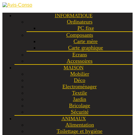
INFORMATIQUE
Ordinateurs
PC fixe
Composants
Carte mère
Carte graphique
Ecrans
Accessoires
MAISON
Mobilier
Déco
Electroménager
Textile
Jardin
Bricolage
Sécurité
ANIMAUX
Alimentation
Toilettage et hygiène