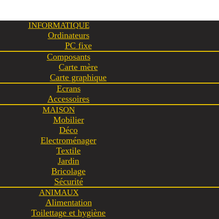
INFORMATIQUE
Ordinateurs
PC fixe
Composants
Carte mère
Carte graphique
Ecrans
Accessoires
MAISON
Mobilier
Déco
Electroménager
Textile
Jardin
Bricolage
Sécurité
ANIMAUX
Alimentation
Toilettage et hygiène