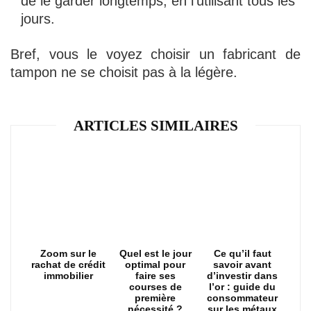
de le garder longtemps, en l’utilisant tous les
jours.
Bref, vous le voyez choisir un fabricant de
tampon ne se choisit pas à la légère.
ARTICLES SIMILAIRES
Zoom sur le
Quel est le jour
Ce qu’il faut
rachat de crédit
optimal pour
savoir avant
immobilier
faire ses
d’investir dans
courses de
l’or : guide du
première
consommateur
nécessité ?
sur les métaux