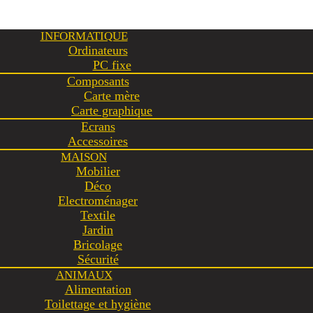
INFORMATIQUE
Ordinateurs
PC fixe
Composants
Carte mère
Carte graphique
Ecrans
Accessoires
MAISON
Mobilier
Déco
Electroménager
Textile
Jardin
Bricolage
Sécurité
ANIMAUX
Alimentation
Toilettage et hygiène