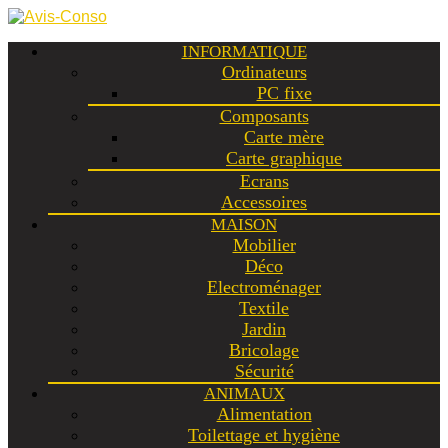
INFORMATIQUE
Ordinateurs
PC fixe
Composants
Carte mère
Carte graphique
Ecrans
Accessoires
MAISON
Mobilier
Déco
Electroménager
Textile
Jardin
Bricolage
Sécurité
ANIMAUX
Alimentation
Toilettage et hygiène